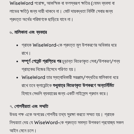
WiseWord পরোক্ষ, আকস্মিক বা ফলস্বরূপ ক্ষতির (যেমন ব্যবসা বা
লাভের ক্ষতি) জন্য দায়ী থাকবে না। মোট দায়বদ্ধতা নির্দিষ্ট সেবার জন্য
প্রদত্ত অর্থের পরিমাণকে ছাড়িয়ে যাবে না।
৬.
মালিকানা এবং ব্যবহার
গ্রাহক WiseWord-কে প্রদত্ত মূল উপকরণের অধিকার ধরে
রাখে।
সম্পূর্ণ পেমেন্ট প্রাপ্তির পর
চূড়ান্ত বিতরণকৃত সেবা/উপকরণ/পন্য
গ্রাহকের নিজের হিসেবে পরিণত হয়।
WiseWord তার স্বত্বাধিকারী সরঞ্জাম/পদ্ধতির মালিকানা ধরে
রাখে তবে ক্লায়েন্টকে
শুধুমাত্র বিতরণকৃত উপকরণে অন্তর্নির্মিত
হিসাবে সেগুলি ব্যবহারের জন্য একটি লাইসেন্স প্রদান করে।
৭.
গোপনীয়তা এবং সম্মতি
উভয় পক্ষ একে অপরের গোপনীয় তথ্য সুরক্ষা করতে সম্মত হয়। গ্রাহক
নিশ্চয়তা দেয় যে WiseWord-কে প্রদত্ত সমস্ত উপকরণ প্রযোজ্য সকল
আইন মেনে চলে।